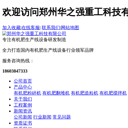
欢迎访问郑州华之强重工科技
加入收藏
|
在线客服
|
联系我们
|
网站地图
专注有机肥生产线设备
研发制造
全力打造国内有机肥生产线设备
行业领军品牌
服务咨询热线：
18603847333
公司首页
产品中心
有机肥粉碎机
有机肥翻堆机
有机肥造粒机
有机肥搅拌机
关于我们
工程案例
新闻资讯
公司新闻
行业新闻
常见问题
资质证书