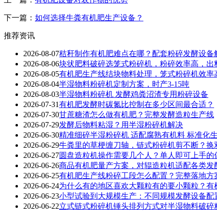
下一篇：
如何选择牛粪有机肥生产设备？
推荐资讯
2026-08-07
秸秆制作有机肥难点在哪？配套粉碎发酵设备
2026-08-06
块状肥料破碎选笼式粉碎机，粉碎效率高，出
2026-08-05
有机肥生产线结块物料处理，笼式粉碎机效率
2026-08-04
半湿物料粉碎机定制方案，时产3-15吨
2026-08-03
半湿物料粉碎机 发酵鸡粪沼渣专用粉碎设备
2026-07-31
有机肥发酵时碳氮比控制在多少区间最合适？
2026-07-30
甘蔗糖渣怎么做有机肥？完整发酵造粒生产线
2026-07-29
发酵后物料粘湿？用半湿粉碎机解决
2026-06-30
精准细碎半湿粉碎机 适配腐熟有机料 标准化
2026-06-29
牛粪里的草梗缠刀轴，链式粉碎机剪不断？换
2026-06-27
圆盘造粒机操作需要几个人？单人即可上手的
2026-06-26
商品有机肥量产方案，对辊造粒机适配各类发
2026-06-25
有机肥生产线粉碎工段怎么配置？完整落地方
2026-06-24
为什么有的地区喜欢大颗粒有的要小颗粒？有
2026-06-23
小型试验到大规模生产：不同规模发酵设备配
2026-06-22
立式链式粉碎机锤头排列方式对半湿物料破碎