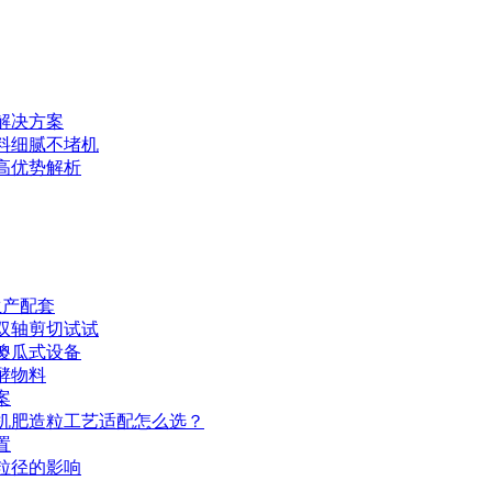
解决方案
料细腻不堵机
高优势解析
生产配套
双轴剪切试试
傻瓜式设备
酵物料
案
机肥造粒工艺适配怎么选？
置
粒径的影响