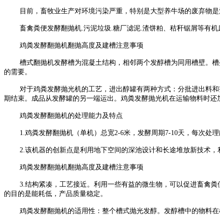
目前，畜牧业生产对环境污染严重，特别是大型养牛场的废弃物是
畜禽粪便发酵翻抛机.污泥垃圾.糖厂滤泥.渣饼粕、秸秆锯屑等有
鸡粪发酵翻抛机翻抛高度及建槽注意事项
槽式翻抛机发酵槽为混凝土结构，相邻两个发醇槽为同用槽壁。槽
的需要。
对于鸡粪发酵抛光机的工艺，进出醇罐有两种方式：分批进出料和
期结束。成品从发酵罐的另一端运出。鸡粪发酵抛光机在运输物料时还
鸡粪发酵翻抛机的处理能力及特点
1.鸡粪发酵翻抛机（单机）总宽2-6米，发酵周期7-10天，每次处理能
2.该机器的创新点是利用地下空间的深池设计和长途堆放新技术
鸡粪发酵翻抛机翻抛高度及建槽注意事项
3.结构紧凑，工艺接近。利用一些有益的微生物，可以促进畜禽粪
的目的是能耗低，产品质量稳定。
鸡粪发酵翻抛机的适用性：整个槽式抛光发醇。发醇槽中的物料在横截