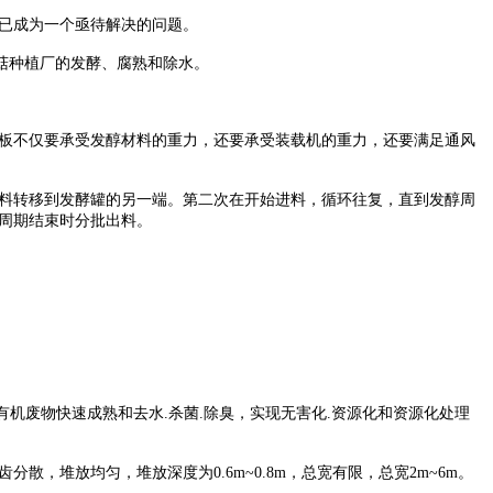
便已成为一个亟待解决的问题。
孢菇种植厂的发酵、腐熟和除水。
板不仅要承受发醇材料的重力，还要承受装载机的重力，还要满足通风
料转移到发酵罐的另一端。第二次在开始进料，循环往复，直到发醇周
周期结束时分批出料。
机废物快速成熟和去水.杀菌.除臭，实现无害化.资源化和资源化处理
堆放均匀，堆放深度为0.6m~0.8m，总宽有限，总宽2m~6m。