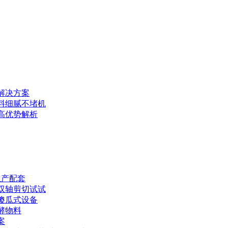
解决方案
料细腻不堵机
高优势解析
生产配套
双轴剪切试试
傻瓜式设备
酵物料
案