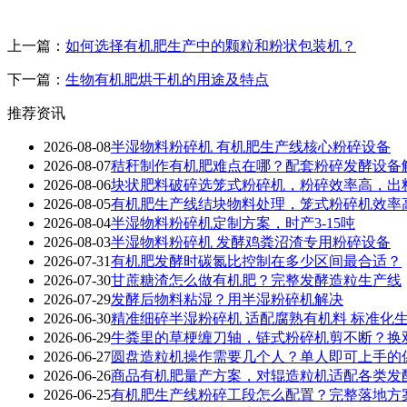
上一篇：
如何选择有机肥生产中的颗粒和粉状包装机？
下一篇：
生物有机肥烘干机的用途及特点
推荐资讯
2026-08-08
半湿物料粉碎机 有机肥生产线核心粉碎设备
2026-08-07
秸秆制作有机肥难点在哪？配套粉碎发酵设备
2026-08-06
块状肥料破碎选笼式粉碎机，粉碎效率高，出
2026-08-05
有机肥生产线结块物料处理，笼式粉碎机效率
2026-08-04
半湿物料粉碎机定制方案，时产3-15吨
2026-08-03
半湿物料粉碎机 发酵鸡粪沼渣专用粉碎设备
2026-07-31
有机肥发酵时碳氮比控制在多少区间最合适？
2026-07-30
甘蔗糖渣怎么做有机肥？完整发酵造粒生产线
2026-07-29
发酵后物料粘湿？用半湿粉碎机解决
2026-06-30
精准细碎半湿粉碎机 适配腐熟有机料 标准化
2026-06-29
牛粪里的草梗缠刀轴，链式粉碎机剪不断？换
2026-06-27
圆盘造粒机操作需要几个人？单人即可上手的
2026-06-26
商品有机肥量产方案，对辊造粒机适配各类发
2026-06-25
有机肥生产线粉碎工段怎么配置？完整落地方