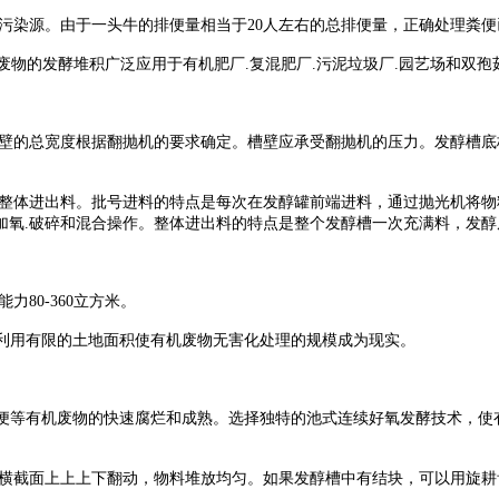
污染源。由于一头牛的排便量相当于20人左右的总排便量，正确处理粪
机废物的发酵堆积广泛应用于有机肥厂.复混肥厂.污泥垃圾厂.园艺场和双
壁的总宽度根据翻抛机的要求确定。槽壁应承受翻抛机的压力。发醇槽底
整体进出料。批号进料的特点是每次在发醇罐前端进料，通过抛光机将物
加氧.破碎和混合操作。整体进出料的特点是整个发醇槽一次充满料，发醇
力80-360立方米。
，利用有限的土地面积使有机废物无害化处理的规模成为现实。
便等有机废物的快速腐烂和成熟。选择独特的池式连续好氧发酵技术，使有
面上上上下翻动，物料堆放均匀。如果发醇槽中有结块，可以用旋耕齿分散，