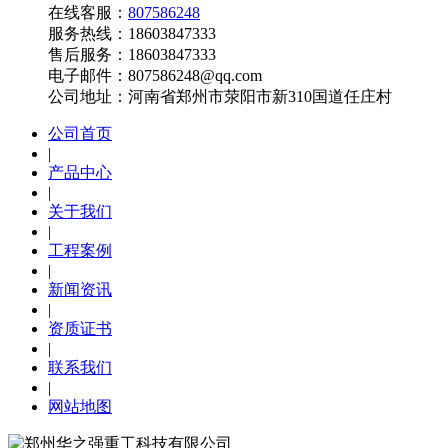
在线客服：
807586248
服务热线：
18603847333
售后服务：
18603847333
电子邮件：
807586248@qq.com‬‬
公司地址：
河南省郑州市荥阳市新310国道任庄村
公司首页
|
产品中心
|
关于我们
|
工程案例
|
新闻资讯
|
资质证书
|
联系我们
|
网站地图