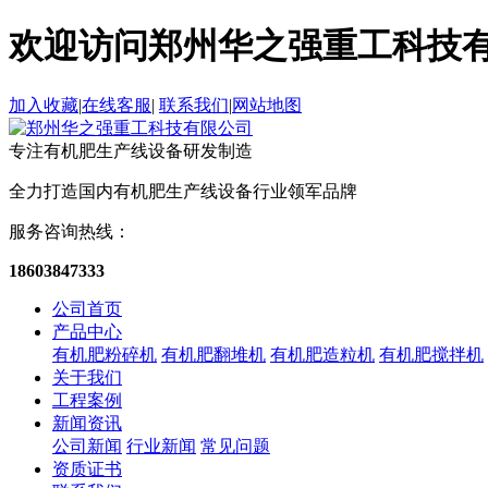
欢迎访问郑州华之强重工科技
加入收藏
|
在线客服
|
联系我们
|
网站地图
专注有机肥生产线设备
研发制造
全力打造国内有机肥生产线设备
行业领军品牌
服务咨询热线：
18603847333
公司首页
产品中心
有机肥粉碎机
有机肥翻堆机
有机肥造粒机
有机肥搅拌机
关于我们
工程案例
新闻资讯
公司新闻
行业新闻
常见问题
资质证书