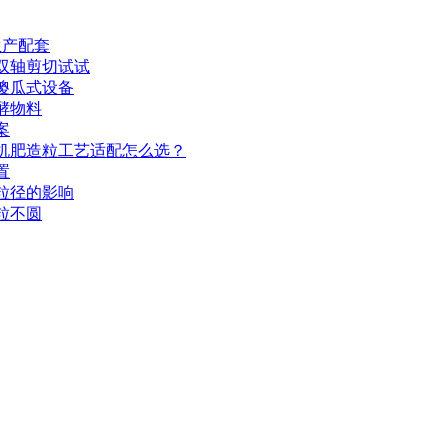
生产配套
双轴剪切试试
傻瓜式设备
酵物料
案
机肥造粒工艺适配怎么选？
置
粒径的影响
粒不圆