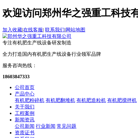
欢迎访问郑州华之强重工科技
加入收藏
|
在线客服
|
联系我们
|
网站地图
专注有机肥生产线设备
研发制造
全力打造国内有机肥生产线设备
行业领军品牌
服务咨询热线：
18603847333
公司首页
产品中心
有机肥粉碎机
有机肥翻堆机
有机肥造粒机
有机肥搅拌机
关于我们
工程案例
新闻资讯
公司新闻
行业新闻
常见问题
资质证书