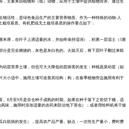
等，主要来自植物和（或）动物，应用于土壤中提供植物营养。通过生
物活性，是绿色食品生产的主要营养物质。作为一种特殊的动物-人
土栽培基质。有机肥或无土栽培基质的操作要点如下：
厘米厚，在叶子上洒适量的水，并始终保持湿润），积累一层湿土（5厘
部分是完全燃烧的，灰色是灰白色的。火熄灭后，将下层叶子翻过来晾
为幼苗营养土壤，但也可大大降低幼苗病害的发生；种植蔬菜幼苗（如
片大小适中，施用土壤可改善其结构；构；在春季植物旁边施用有利于
。8月至9月是谷仓种子成熟的时期。如果在种子落下之前切下穗，适
殊的风味，施用时添加适量的农药来防治地下害虫）；或者用给料机将干燥
瓜白筋病的发生），提高农产品产量。缺点：一次性生产量小，费时费