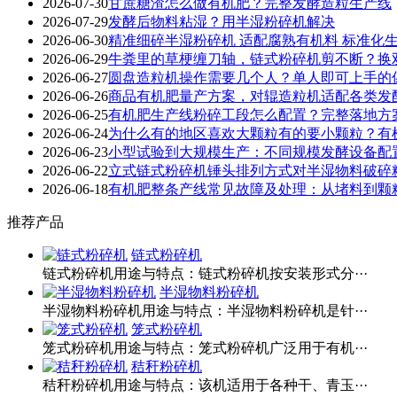
2026-07-30
甘蔗糖渣怎么做有机肥？完整发酵造粒生产线
2026-07-29
发酵后物料粘湿？用半湿粉碎机解决
2026-06-30
精准细碎半湿粉碎机 适配腐熟有机料 标准化
2026-06-29
牛粪里的草梗缠刀轴，链式粉碎机剪不断？换
2026-06-27
圆盘造粒机操作需要几个人？单人即可上手的
2026-06-26
商品有机肥量产方案，对辊造粒机适配各类发
2026-06-25
有机肥生产线粉碎工段怎么配置？完整落地方
2026-06-24
为什么有的地区喜欢大颗粒有的要小颗粒？有
2026-06-23
小型试验到大规模生产：不同规模发酵设备配
2026-06-22
立式链式粉碎机锤头排列方式对半湿物料破碎
2026-06-18
有机肥整条产线常见故障及处理：从堵料到颗
推荐产品
链式粉碎机
链式粉碎机用途与特点：链式粉碎机按安装形式分···
半湿物料粉碎机
半湿物料粉碎机用途与特点：半湿物料粉碎机是针···
笼式粉碎机
笼式粉碎机用途与特点：笼式粉碎机广泛用于有机···
秸秆粉碎机
秸秆粉碎机用途与特点：该机适用于各种干、青玉···