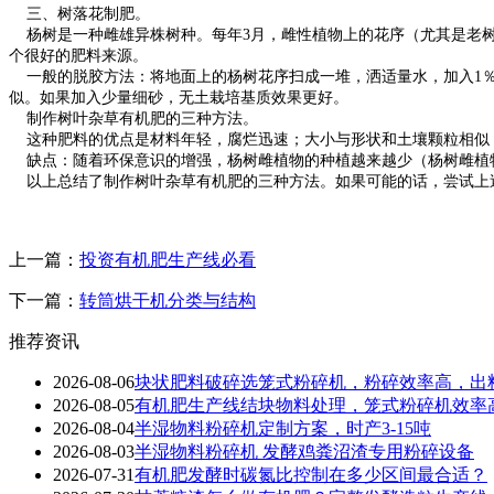
三、树落花制肥。
杨树是一种雌雄异株树种。每年3月，雌性植物上的花序（尤其是老树
个很好的肥料来源。
一般的脱胶方法：将地面上的杨树花序扫成一堆，洒适量水，加入1％尿
似。如果加入少量细砂，无土栽培基质效果更好。
制作树叶杂草有机肥的三种方法。
这种肥料的优点是材料年轻，腐烂迅速；大小与形状和土壤颗粒相似
缺点：随着环保意识的增强，杨树雌植物的种植越来越少（杨树雌植
以上总结了制作树叶杂草有机肥的三种方法。如果可能的话，尝试上
上一篇：
投资有机肥生产线必看
下一篇：
转筒烘干机分类与结构
推荐资讯
2026-08-06
块状肥料破碎选笼式粉碎机，粉碎效率高，出
2026-08-05
有机肥生产线结块物料处理，笼式粉碎机效率
2026-08-04
半湿物料粉碎机定制方案，时产3-15吨
2026-08-03
半湿物料粉碎机 发酵鸡粪沼渣专用粉碎设备
2026-07-31
有机肥发酵时碳氮比控制在多少区间最合适？