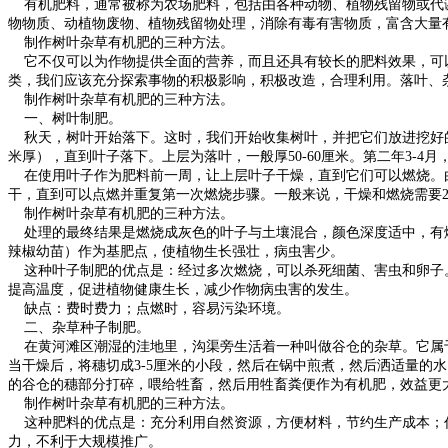
有机肥料，通常被称为农场肥料，包括由各种动物、植物残留物或代谢
物物质、动植物废物、植物残留物处理，消除有毒有害物质，富含大量
制作树叶杂草有机肥的三种方法。
它不仅可以为作物提供全面的营养，而且还具有较长的肥料效果，可以
类，我们应该充分探索事物的积极影响，积极改造，合理利用。落叶、
制作树叶杂草有机肥的三种方法。
一、树叶制肥。
秋天，树叶开始落下。这时，我们开始收集树叶，并把它们放进挖好的
米厚），直到叶子落下。上层为落叶，一般厚50-60厘米。第二年3-4
在使用叶子作为肥料前一周，让上层叶子干燥，直到它们可以燃烧。由
干，直到可以点燃并重复第一次燃烧步骤。一般来说，干燥和燃烧需要2
制作树叶杂草有机肥的三种方法。
处理的最终结果是燃烧成灰色的叶子与土壤混合，颜色深度适中，有燃
辣椒幼苗）作为基肥点，使植物生长强壮，病虫害少。
这种叶子制肥的优点是：经过多次燃烧，可以杀死细菌、害虫和卵子。
提高温度，促进植物健康生长，减少作物病虫害的发生。
缺点：费时费力；点燃时，容易污染环境。
二、杂草种子制肥。
在黄河滩区潮湿的洼地里，沟渠旁生活着一种叫做谷仓的杂草。它属于
当干燥后，将穗切成3-5厘米的小段，然后在锅中煎煮，然后洒适量的
的谷仓的穗部分打碎，喂给牲畜，然后用牲畜粪便作为有机肥，效益更
制作树叶杂草有机肥的三种方法。
这种肥料的优点是：充分利用自然资源，方便材料，节约生产成本；作
力，不利于大规模推广。