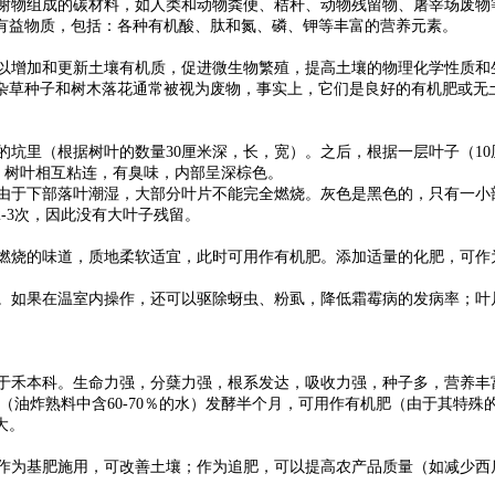
物组成的碳材料，如人类和动物粪便、秸秆、动物残留物、屠宰场废物
有益物质，包括：各种有机酸、肽和氮、磷、钾等丰富的营养元素。
增加和更新土壤有机质，促进微生物繁殖，提高土壤的物理化学性质和生
杂草种子和树木落花通常被视为废物，事实上，它们是良好的有机肥或无
坑里（根据树叶的数量30厘米深，长，宽）。之后，根据一层叶子（10
月，树叶相互粘连，有臭味，内部呈深棕色。
于下部落叶潮湿，大部分叶片不能完全燃烧。灰色是黑色的，只有一小
-3次，因此没有大叶子残留。
烧的味道，质地柔软适宜，此时可用作有机肥。添加适量的化肥，可作
如果在温室内操作，还可以驱除蚜虫、粉虱，降低霜霉病的发病率；叶
禾本科。生命力强，分蘖力强，根系发达，吸收力强，种子多，营养丰富
水（油炸熟料中含60-70％的水）发酵半个月，可用作有机肥（由于其特
大。
为基肥施用，可改善土壤；作为追肥，可以提高农产品质量（如减少西